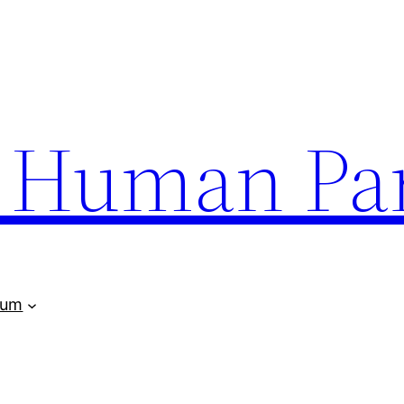
uman Par
rum