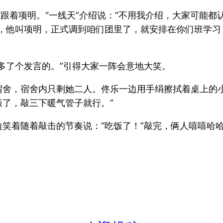
后跟着项明。“一线天”介绍说：“不用我介绍，大家可能都
，他叫项明，正式调到咱们团里了，就安排在你们班学习
多了个发言的。”引得大家一阵会意地大笑。
宿舍，宿舍内只剩她二人。佟乐一边用手绢擦拭着桌上的小
了，敲三下暖气管子就行。”
笑着随着敲击的节奏说：“吃饭了！”敲完，俩人嘻嘻哈