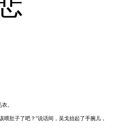
悲
毛衣。
该喂肚子了吧？”说话间，吴戈抬起了手腕儿，