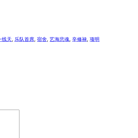
一线天
, 
乐队首席
, 
宿舍
, 
艺海悲魂
, 
辛修禄
, 
项明