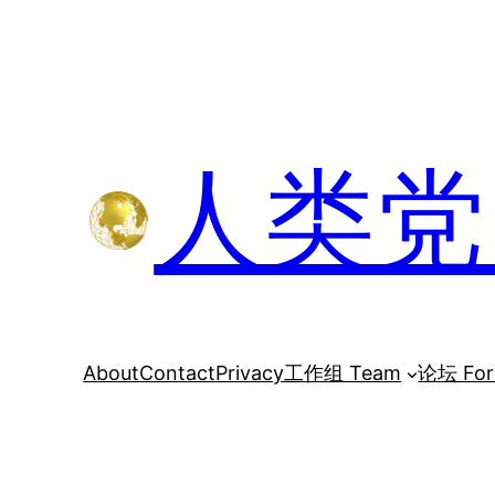
跳
至
内
容
人类党 H
About
Contact
Privacy
工作组 Team
论坛 Fo