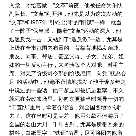
入党，才给官做，“文革”前夜，他被任命为乐队
副队长。“文革”刚开始，他先是以为这次发动的
“文革”和1957年“引蛇出洞”的“阳谋”一样，就当
了一阵子“保皇派”。随着“文革”运动的深入，他
迅速反戈一击，又站到了“造反派”一边，尤其是
上级在全市范围内布置的：背靠背地揭发亲戚、
朋友、同事、邻居，甚至父母、子女、兄弟、姐
妹的一切反动言行，来考验每个人对党、对毛主
席、对无产阶级司令部的阶级感情，向党“献忠心
月”的活动中，他毫不留情地揭发了他干爹多年之
中说过的一些话，他干爹立即被抓进监狱，不久
就死在劳改农场里。孙向东更被当时领导一切的
“工宣队”重用，拿着介绍信，到全国各地“外调”
去了。这在当时可是美差，他用公款不但游历了
全国的名山大川，千年古刹，尤其是所带回来的
材料，白纸黑字，“铁证”凿凿，足可将团内他所