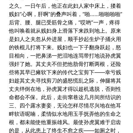
之久。一日午后，他正在此妇人家中床上，搂着
贱妇“心啊，肝啊”的叠声叫着，“啪……啪啪啪啪”
后背、腰、腿已受筋骨之痛，“哎哟”一声，疼得
他叫唤着就从贱妇身上滑落下来跌到地上。原来
是妇人之夫忽从外进屋，顺手抄起生炉子捅火用
的铁棍儿打将下来。贱妇也一下子翻身跃起，怒
目相向，一把鼻涕一把泪地连骂带打地说孙虎翼
强奸了她。其丈夫不但把他肋骨打断两根，还险
些将其早已瘫软下来的传代之宝剪下——幸亏贱
妇趁其丈夫寻找剪刀的盛怒慌乱之际，伸腿将其
丈夫绊倒在地，孙虎翼才得以趁机逃脱，否则性
命都会不保。此后，走街窜巷这几月间所结识的
三、四个露水妻妾，无论怎样尽情尽兴地在他耳
畔软语呢喃，柔情似水地用玉手抚弄他的生命之
根，都未能使他重振雄风。最使孙虎翼难于启齿
的是，从此患上了终生不愈之疾——如厕之时，