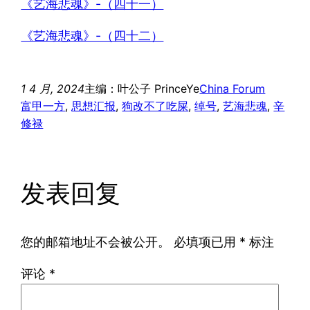
《艺海悲魂》-（四十一）
《艺海悲魂》-（四十二）
1 4 月, 2024
主编：叶公子 PrinceYe
China Forum
富甲一方
, 
思想汇报
, 
狗改不了吃屎
, 
绰号
, 
艺海悲魂
, 
辛
修禄
发表回复
您的邮箱地址不会被公开。
必填项已用
*
标注
评论
*