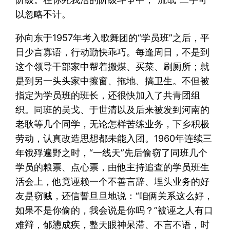
以忽略不计。
孙向东于1957年考入歌舞团的“学员班”之后，平
日少言寡语，行动勤快乖巧。每逢周日，不是到
这个领导干部家中帮着搬煤、买菜、刷厕所；就
是到另一头头家中擦窗、拖地、搞卫生。不但被
指定为学员班的班长，还很快加入了共青团组
织。同班的吴戈、于世清以及后来被发到河南的
老耿等几个同学，无论怎样苦练业务，下乡积极
劳动，认真改造思想都未能入团。1960年连续三
年饿殍遍野之时，“一线天”先后偷窃了同班几个
学员的粮票、点心票，由他主持追查的学员班生
活会上，他竟诬赖一个不善言辞、埋头业务的好
友是窃贼，还信誓旦旦地说：“咱俩关系这么好，
如果不是你偷的，我会说是你吗？”被诬之人有口
难辩，郁懑成疾，整天眼神呆滞、不言不语，时