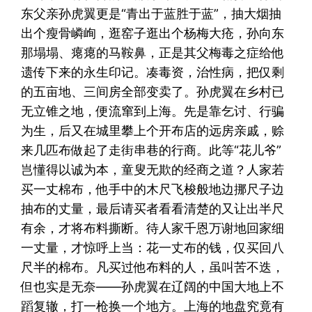
东父亲孙虎翼更是“青出于蓝胜于蓝”，抽大烟抽
出个瘦骨嶙峋，逛窑子逛出个杨梅大疮，孙向东
那塌塌、瘪瘪的马鞍鼻，正是其父梅毒之症给他
遗传下来的永生印记。凑毒资，治性病，把仅剩
的五亩地、三间房全部变卖了。孙虎翼在乡村已
无立锥之地，便流窜到上海。先是靠乞讨、行骗
为生，后又在城里攀上个开布店的远房亲戚，赊
来几匹布做起了走街串巷的行商。此等“花儿爷”
岂懂得以诚为本，童叟无欺的经商之道？人家若
买一丈棉布，他手中的木尺飞梭般地边挪尺子边
抽布的丈量，最后请买者看看清楚的又让出半尺
有余，才将布料撕断。待人家千恩万谢地回家细
一丈量，才惊呼上当：花一丈布的钱，仅买回八
尺半的棉布。凡买过他布料的人，虽叫苦不迭，
但也实是无奈——孙虎翼在辽阔的中国大地上不
蹈复辙，打一枪换一个地方。上海的地盘究竟有