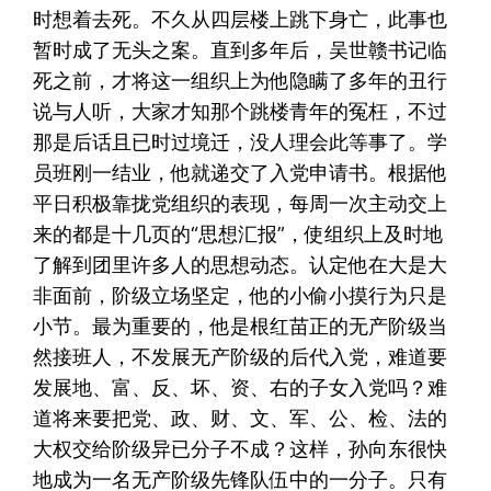
时想着去死。不久从四层楼上跳下身亡，此事也
暂时成了无头之案。直到多年后，吴世赣书记临
死之前，才将这一组织上为他隐瞒了多年的丑行
说与人听，大家才知那个跳楼青年的冤枉，不过
那是后话且已时过境迁，没人理会此等事了。学
员班刚一结业，他就递交了入党申请书。根据他
平日积极靠拢党组织的表现，每周一次主动交上
来的都是十几页的“思想汇报”，使组织上及时地
了解到团里许多人的思想动态。认定他在大是大
非面前，阶级立场坚定，他的小偷小摸行为只是
小节。最为重要的，他是根红苗正的无产阶级当
然接班人，不发展无产阶级的后代入党，难道要
发展地、富、反、坏、资、右的子女入党吗？难
道将来要把党、政、财、文、军、公、检、法的
大权交给阶级异已分子不成？这样，孙向东很快
地成为一名无产阶级先锋队伍中的一分子。只有