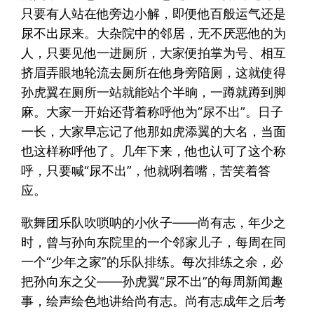
只要有人站在他旁边小解，即便他百般运气还是
尿不出尿来。大杂院中的邻居，无不厌恶他的为
人，只要见他一进厕所，大家便拍掌为号、相互
挤眉弄眼地轮流去厕所在他身旁陪厕，这就使得
孙虎翼在厕所一站就能站个半晌，一蹲就蹲到脚
麻。大家一开始还背着称呼他为“尿不出”。日子
一长，大家早忘记了他那如虎添翼的大名，当面
也这样称呼他了。几年下来，他也认可了这个称
呼，只要喊“尿不出”，他就咧着嘴，苦笑着答
应。
歌舞团乐队吹唢呐的小伙子——尚有志，年少之
时，曾与孙向东院里的一个邻家儿子，每周在同
一个“少年之家”的乐队排练。每次排练之余，必
把孙向东之父——孙虎翼“尿不出”的每周新闻趣
事，绘声绘色地讲给尚有志。尚有志成年之后考