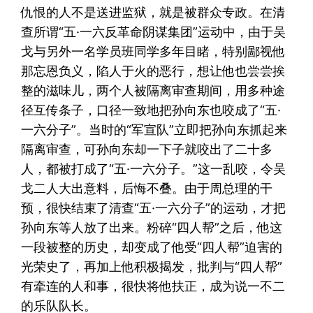
仇恨的人不是送进监狱，就是被群众专政。在清
查所谓“五·一六反革命阴谋集团”运动中，由于吴
戈与另外一名学员班同学多年目睹，特别鄙视他
那忘恩负义，陷人于火的恶行，想让他也尝尝挨
整的滋味儿，两个人被隔离审查期间，用多种途
径互传条子，口径一致地把孙向东也咬成了“五·
一六分子”。当时的“军宣队”立即把孙向东抓起来
隔离审查，可孙向东却一下子就咬出了二十多
人，都被打成了“五·一六分子。”这一乱咬，令吴
戈二人大出意料，后悔不叠。由于周总理的干
预，很快结束了清查“五·一六分子”的运动，才把
孙向东等人放了出来。粉碎“四人帮”之后，他这
一段被整的历史，却变成了他受“四人帮”迫害的
光荣史了，再加上他积极揭发，批判与“四人帮”
有牵连的人和事，很快将他扶正，成为说一不二
的乐队队长。