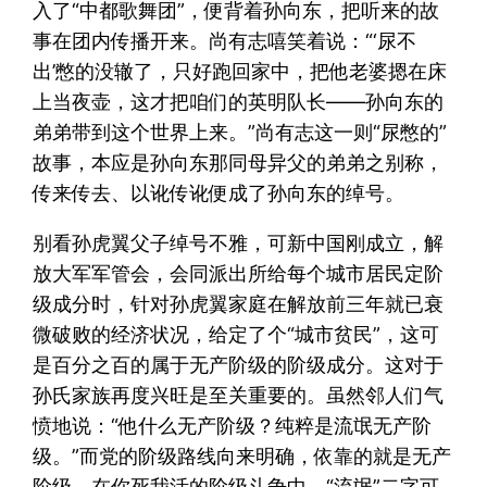
入了“中都歌舞团”，便背着孙向东，把听来的故
事在团内传播开来。尚有志嘻笑着说：“‘尿不
出’憋的没辙了，只好跑回家中，把他老婆摁在床
上当夜壶，这才把咱们的英明队长——孙向东的
弟弟带到这个世界上来。”尚有志这一则“尿憋的”
故事，本应是孙向东那同母异父的弟弟之别称，
传来传去、以讹传讹便成了孙向东的绰号。
别看孙虎翼父子绰号不雅，可新中国刚成立，解
放大军军管会，会同派出所给每个城市居民定阶
级成分时，针对孙虎翼家庭在解放前三年就已衰
微破败的经济状况，给定了个“城市贫民”，这可
是百分之百的属于无产阶级的阶级成分。这对于
孙氏家族再度兴旺是至关重要的。虽然邻人们气
愤地说：“他什么无产阶级？纯粹是流氓无产阶
级。”而党的阶级路线向来明确，依靠的就是无产
阶级。在你死我活的阶级斗争中，“流氓”二字可