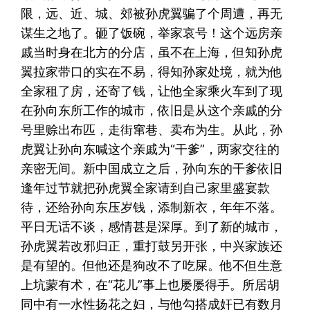
限，远、近、城、郊被孙虎翼骗了个周遭，再无
谋生之地了。砸了饭碗，举家哀号！这个远房亲
戚当时身在北方的分店，虽不在上海，但知孙虎
翼拉家带口的实在不易，得知孙家处境，就为他
全家租了房，还寄了钱，让他全家乘火车到了现
在孙向东所工作的城市，依旧是从这个亲戚的分
号里赊出布匹，走街窜巷、卖布为生。从此，孙
虎翼让孙向东喊这个亲戚为“干爹”，两家交往的
亲密无间。新中国成立之后，孙向东的干爹依旧
逢年过节就把孙虎翼全家请到自己家里盛宴款
待，还给孙向东压岁钱，添制新衣，年年不落。
平日无话不谈，感情甚是深厚。到了新的城市，
孙虎翼若改邪归正，重打鼓另开张，中兴家族还
是有望的。但他还是狗改不了吃屎。他不但生意
上坑蒙有术，在“花儿”事上也屡屡得手。所居胡
同中有一水性扬花之妇，与他勾搭成奸已有数月