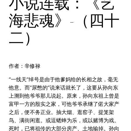
小说连载：《艺
海悲魂》-（四十
二）
作者：辛修禄
“一线天”绰号是由于他爹妈给的长相之故，毫无
他意。而“尿憋的”说来话就长了，这要从孙向东
上溯到他爷爷那儿说起。原来，孙向东祖上曾是
富甲一方的殷实之家，可他爷爷承继了偌大家产
之后，便不务正业。抽大烟、逛窑子、提笼架
鸟、满街闲逛。或逗蟋蟀为乐，或以赌博为戏。
死时，已将祖传的大部分房产、土地输掉。孙向