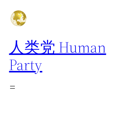
跳
至
内
容
人类党 Human
Party